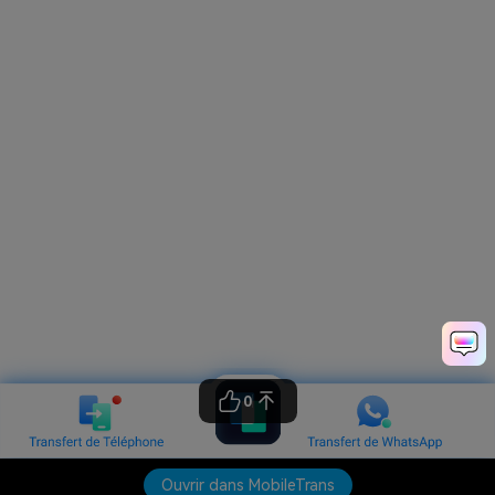
0
Ouvrir dans MobileTrans