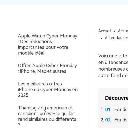
Switch [2025]
Les meilleures offres Dell du
Cyber Monday en 2025
Accueil
Actua
Apple Watch Cyber Monday
6 Tendances
: Des réductions
importantes pour votre
modèle idéal
Voici une list
en 6 tendance
Offres Apple Cyber Monday
nombreuses o
: iPhone, Mac et autres
autre fond d'
Les meilleures offres
iPhone du Cyber Monday en
2025
Découvrez
Thanksgiving américain et
Fonds 
canadien : qu’est-ce qui les
rend similaires ou différents
Fonds 
?