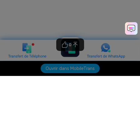
0
Ouvrir dans MobileTrans
Produits phares
Wondershare
Explorer l'IA