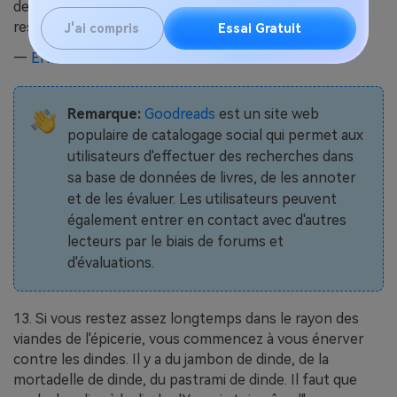
des assiettes à tarte vides. Et ensuite, c'est le tour des
restes !".
J'ai compris
Essai Gratuit
—
Erma Bombeck
G
oodreads
Remarque:
Goodreads
est un site web
populaire de catalogage social qui permet aux
utilisateurs d'effectuer des recherches dans
sa base de données de livres, de les annoter
et de les évaluer. Les utilisateurs peuvent
également entrer en contact avec d'autres
lecteurs par le biais de forums et
d'évaluations.
13. Si vous restez assez longtemps dans le rayon des
viandes de l'épicerie, vous commencez à vous énerver
contre les dindes. Il y a du jambon de dinde, de la
mortadelle de dinde, du pastrami de dinde. Il faut que