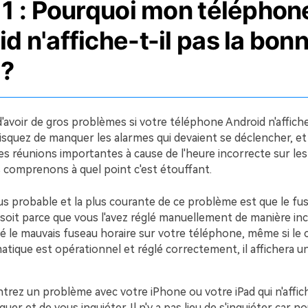
 1 : Pourquoi mon téléphon
d n'affiche-t-il pas la bon
 ?
'avoir de gros problèmes si votre téléphone Android n'affiche
isquez de manquer les alarmes qui devaient se déclencher, et
s réunions importantes à cause de l'heure incorrecte sur le
 comprenons à quel point c'est étouffant.
lus probable et la plus courante de ce problème est que le fu
 soit parce que vous l'avez réglé manuellement de manière inc
lé le mauvais fuseau horaire sur votre téléphone, même si l
tique est opérationnel et réglé correctement, il affichera u
trez un problème avec votre iPhone ou votre iPad qui n'affich
iquer et de vous inquiéter. Il n'y a pas lieu de s'inquiéter car