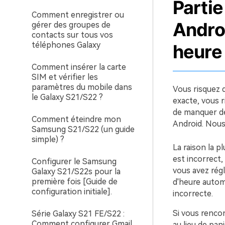
Partie
Comment enregistrer ou
Androi
gérer des groupes de
contacts sur tous vos
téléphones Galaxy
heure
Comment insérer la carte
SIM et vérifier les
paramètres du mobile dans
Vous risquez d
le Galaxy S21/S22 ?
exacte, vous r
de manquer de
Comment éteindre mon
Android. Nous
Samsung S21/S22 (un guide
simple) ?
La raison la p
est incorrect,
Configurer le Samsung
vous avez rég
Galaxy S21/S22s pour la
première fois [Guide de
d'heure automa
configuration initiale].
incorrecte.
Si vous rencon
Série Galaxy S21 FE/S22 :
Comment configurer Gmail
au lieu de pan