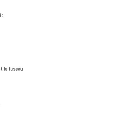
 :
et le fuseau
e