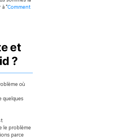
 à "
Comment
e et
id ?
problème où
te quelques
st
ue le problème
tions parce