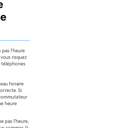
e
ne
 pas l'heure
 vous risquez
s téléphones
seau horaire
orrecte. Si
e commutateur
ne heure
e pas l'heure,
 nous sommes là