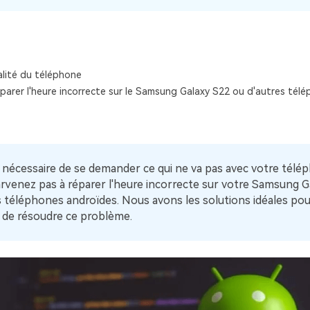
Voir tous les produits
Téléchargement Gratuit
Téléchargement Gratuit
lité du téléphone
arer l'heure incorrecte sur le Samsung Galaxy S22 ou d'autres tél
as nécessaire de se demander ce qui ne va pas avec votre télé
rvenez pas à réparer l'heure incorrecte sur votre Samsung G
s téléphones androïdes. Nous avons les solutions idéales po
de résoudre ce problème.