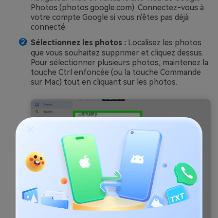
Photos (photos.google.com). Connectez-vous à
votre compte Google si vous n'êtes pas déjà
connecté.
Sélectionnez les photos :
Localisez les photos
que vous souhaitez supprimer et cliquez dessus.
Pour sélectionner plusieurs photos, maintenez la
touche Ctrl enfoncée (ou la touche Commande
sur Mac) tout en cliquant sur les photos.