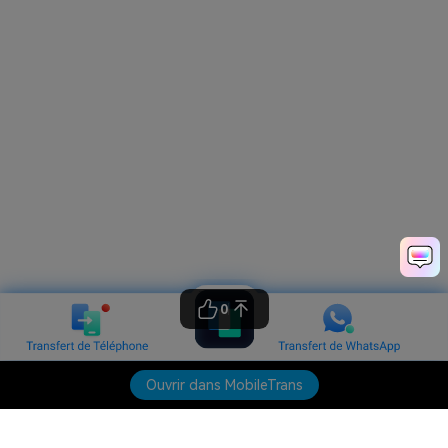
0
Ouvrir dans MobileTrans