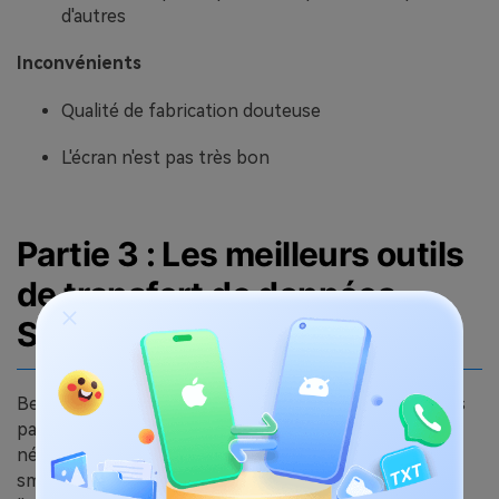
d'autres
Inconvénients
Qualité de fabrication douteuse
L'écran n'est pas très bon
Partie 3 : Les meilleurs outils
de transfert de données
Samsung
Beaucoup d'entre nous perdent des données lorsqu'ils
passent à un nouveau téléphone, mais ce n'est pas
nécessaire. Vous pouvez passer à un nouveau
smartphone sans perte de données si vous choisissez