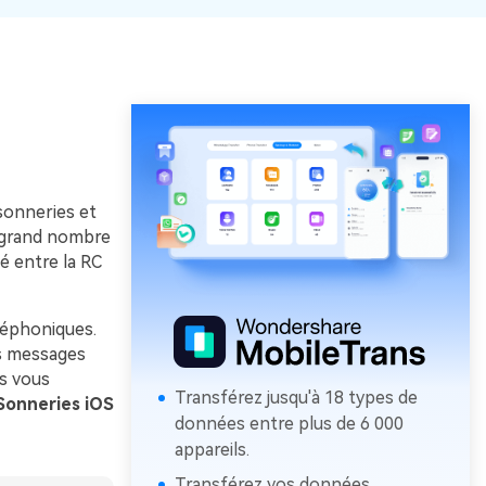
sonneries et
n grand nombre
é entre la RC
éléphoniques.
es messages
us vous
Transférez jusqu'à 18 types de
Sonneries iOS
données entre plus de 6 000
appareils.
Transférez vos données