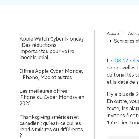
Switch [2025]
Les meilleures offres Dell du
Cyber Monday en 2025
Accueil
Actua
Apple Watch Cyber Monday
Sonneries e
: Des réductions
importantes pour votre
modèle idéal
Le
iOS 17 rele
de nouvelles 
Offres Apple Cyber Monday
de tonalités s
: iPhone, Mac et autres
et la date de so
Les meilleures offres
Il y a plus de
iPhone du Cyber Monday en
En outre, vous
2025
texte, les ala
invitons à co
Thanksgiving américain et
17
et des tona
canadien : qu’est-ce qui les
rend similaires ou différents
?