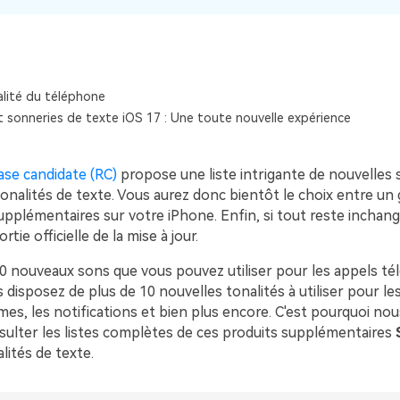
Voir tous les produits
Téléchargement Gratuit
Téléchargement Gratuit
lité du téléphone
t sonneries de texte iOS 17 : Une toute nouvelle expérience
ase candidate (RC)
propose une liste intrigante de nouvelles 
tonalités de texte. Vous aurez donc bientôt le choix entre u
upplémentaires sur votre iPhone. Enfin, si tout reste inchang
rtie officielle de la mise à jour.
 20 nouveaux sons que vous pouvez utiliser pour les appels t
 disposez de plus de 10 nouvelles tonalités à utiliser pour l
rmes, les notifications et bien plus encore. C'est pourquoi no
nsulter les listes complètes de ces produits supplémentaires
lités de texte.