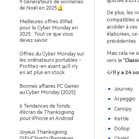
ajoutée à iOS 
9 Générateurs de sonneries
de Noël en 2025🔔
De plus, les 
compatibles a
Meilleures offres d'iPad
accéder à ces 
pour le Cyber Monday en
2025 : Tout ce que vous
élaborées, ce
devez savoir
précédentes.
Mais cela ne s
Offres du Cyber Monday sur
les ordinateurs portables -
vers le "
Class
Profitez-en avant qu'il n'y
en ait plus en stock.
🎶Il y a 24 s
Bonnes affaires PC Gamer
Journey
au Cyber Monday [2025]
Arpeggio
6 Tendances de fonds
Canopy
d'écran de Thanksgiving
pour iPhone et Android
Kettle
Dollop
Joyeux Thanksgiving
GIFs/Cliparts/Bannières
Chalet