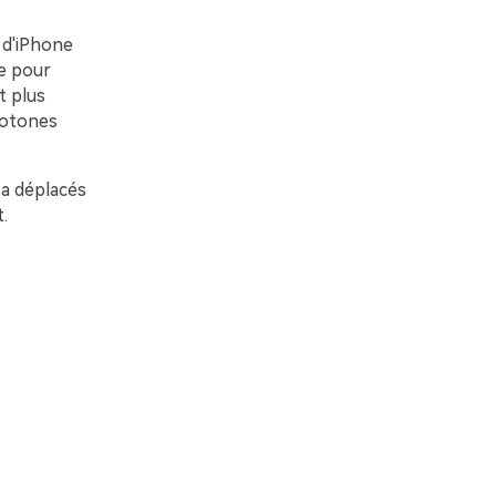
 d'iPhone
ne pour
t plus
notones
s a déplacés
.