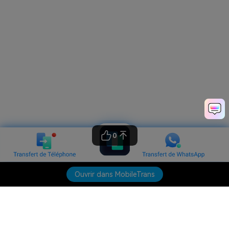
0
Ouvrir dans MobileTrans
Produits phares