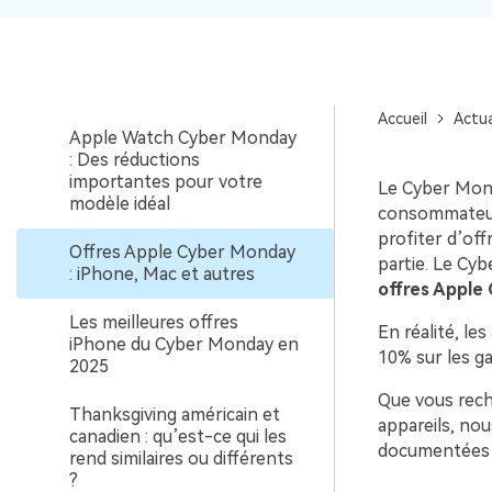
Switch [2025]
Les meilleures offres Dell du
Cyber Monday en 2025
Accueil
Actua
Apple Watch Cyber Monday
: Des réductions
importantes pour votre
Le Cyber Monda
modèle idéal
consommateurs
profiter d’of
Offres Apple Cyber Monday
partie. Le Cy
: iPhone, Mac et autres
offres Apple
Les meilleures offres
En réalité, le
iPhone du Cyber Monday en
10% sur les g
2025
Que vous rech
Thanksgiving américain et
appareils, nou
canadien : qu’est-ce qui les
documentées de
rend similaires ou différents
?