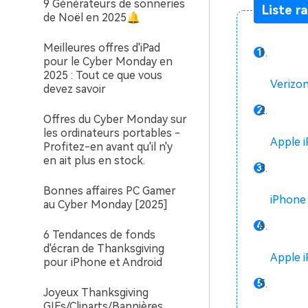
9 Générateurs de sonneries
Liste r
de Noël en 2025🔔
Meilleures offres d'iPad
pour le Cyber Monday en
2025 : Tout ce que vous
Verizo
devez savoir
Offres du Cyber Monday sur
les ordinateurs portables -
Apple 
Profitez-en avant qu'il n'y
en ait plus en stock.
Bonnes affaires PC Gamer
iPhone
au Cyber Monday [2025]
6 Tendances de fonds
d'écran de Thanksgiving
Apple 
pour iPhone et Android
Joyeux Thanksgiving
GIFs/Cliparts/Bannières