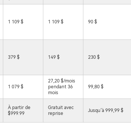
1 109 $
1 109 $
90 $
379 $
149 $
230 $
27,20 $/mois
1 079 $
pendant 36
99,80 $
mois
À partir de
Gratuit avec
Jusqu’à 999,99 $
$999.99
reprise