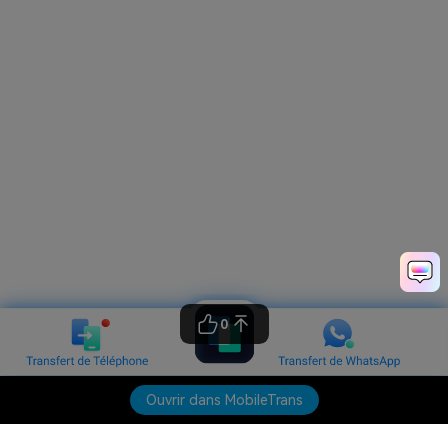
0
Ouvrir dans MobileTrans