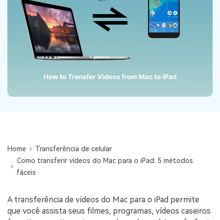
Backup e restauração
Fazer backup de até 18 tipos de dados e dados do
WhatsApp para o computador. E restaurar
backups facilmente.
Recuperar visulização única de WhatsApp
Recupere todas as mídias de visulização única do
WhatsApp — fotos, vídeos e mensagens de voz.
App
Home
Transferência de celular
Mutsapper
Como transferir vídeos do Mac para o iPad: 5 métodos
Transferir dados do WhatsApp e WhatsApp
fáceis
Business sem redefinição de fábrica.
A transferência de vídeos do Mac para o iPad permite
MobileTrans App
que você assista seus filmes, programas, vídeos caseiros