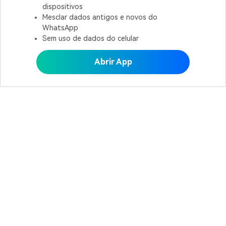
dispositivos
Mesclar dados antigos e novos do
WhatsApp
Sem uso de dados do celular
Abrir App
Abrir MobileTrans APP
Produtos Maravilhosos
Wondershare
Explore IA
Centro de Ajuda