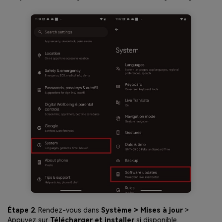
Étape 2
. Rendez-vous dans
Système > Mises à jour
>
Appuyez sur
Télécharger et installer
si disponible.