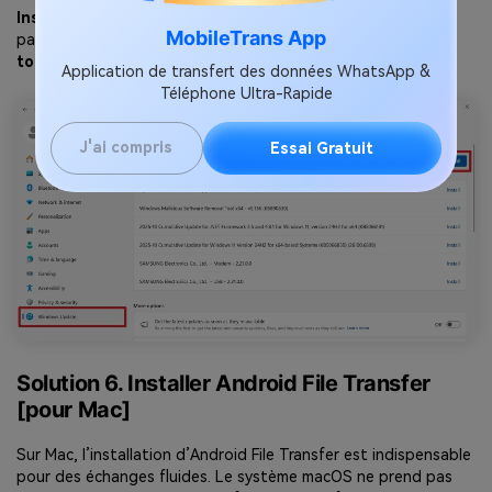
Instructions
. Allez dans
Windows Update
depuis les
MobileTrans App
paramètres de votre PC et cliquez sur le bouton
Installer
tout
.
Application de transfert des données WhatsApp &
Téléphone Ultra-Rapide
J'ai compris
Essai Gratuit
Solution 6. Installer Android File Transfer
[pour Mac]
Sur Mac, l’installation d’Android File Transfer est indispensable
pour des échanges fluides. Le système macOS ne prend pas