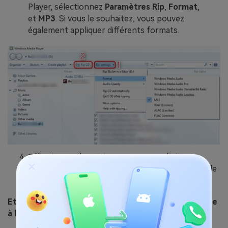
Player, sélectionnez
Paramètres Rip
,
Format
,
et
MP3
. Si vous le souhaitez, vous pouvez
également appliquer différents formats.
Sélectionnez les pistes que vous souhaitez
exporter du CD. Pour lancer l'extraction, il suffit de
cliquer sur Extraire le CD dans la bibliothèque.
Etape 2 : Transférer la musique d'un CD vers l'iPhone
à l'aide de MobileTrans.