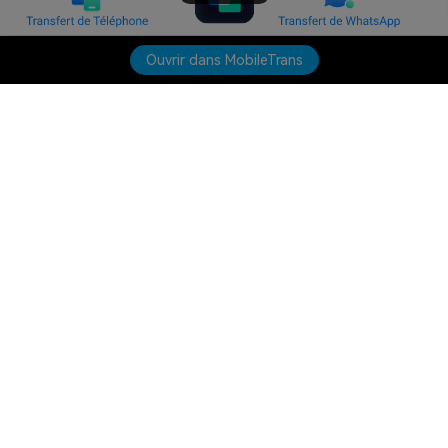
Ouvrir dans MobileTrans
Produits phares
Wondershare
Explorer l'IA
Centre d'aide