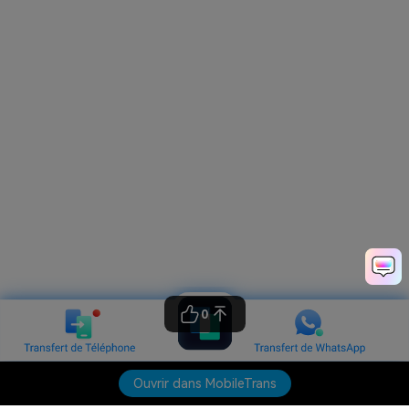
0
Ouvrir dans MobileTrans