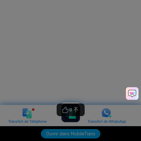
0
Ouvrir dans MobileTrans