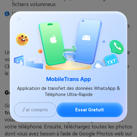
fichiers volumineux.
Une fois le processus terminé, ouvrez votre
navigateur préféré sur Mac et allez sur drive-
google.com. Connectez-vous en utilisant les mêmes
informations de compte Google que votre appareil
Android.
Une fois connecté, vous trouverez tous les fichiers que
vous venez de télécharger depuis votre téléphone.
Cliquez sur télécharger pour enregistrer les fichiers sur
le Mac.
MobileTrans App
Application de transfert des données WhatsApp &
Google Photos
Téléphone Ultra-Rapide
Google Photos est également pratique pour le
J'ai compris
Essai Gratuit
transfert sans fil de fichiers d'Android vers Ma
c. Il
vous suffit d'activer la sauvegarde Google Photos sur
votre téléphone. Ensuite, téléchargez toutes les photos
dont vous avez besoin à l'aide de Google Photos web sur