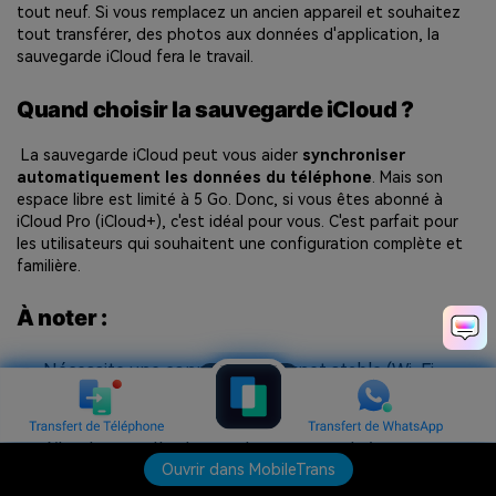
tout neuf. Si vous remplacez un ancien appareil et souhaitez
tout transférer, des photos aux données d'application, la
sauvegarde iCloud fera le travail.
Quand choisir la sauvegarde iCloud ?
La sauvegarde iCloud peut vous aider
synchroniser
automatiquement les données du téléphone
. Mais son
espace libre est limité à 5 Go. Donc, si vous êtes abonné à
iCloud Pro (iCloud+), c'est idéal pour vous. C'est parfait pour
les utilisateurs qui souhaitent une configuration complète et
familière.
À noter :
Nécessite une connexion Internet stable (Wi-Fi
0
uniquement).
Vous aurez besoin de suffisamment de stockage
iCloud pour effectuer votre sauvegarde (une mise à
niveau peut être nécessaire).
Ouvrir dans MobileTrans
Ouvrir dans MobileTrans