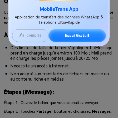
Quand choisir iMessage ou Mail ?
MobileTrans App
Utilisez cette méthode lorsque vous transférez quelque chose
Application de transfert des données WhatsApp &
rapidement et léger
, comme des cartes d'embarquement, des
Téléphone Ultra-Rapide
notes numérisées ou des documents texte.
À noter :
J'ai compris
Essai Gratuit
Des limites de taille de fichier s'appliquent : iMessage
prend en charge jusqu'à environ 100 Mo ; Mail prend
en charge les pièces jointes jusqu'à 20-25 Mo.
Nécessite un accès à Internet.
Non adapté aux transferts de fichiers en masse ou
au contenu riche en médias.
Étapes (iMessage) :
Étape 1 : Ouvrez le fichier que vous souhaitez envoyer.
Étape 2 : Touchez
Partager
bouton et choisissez
Messages
.