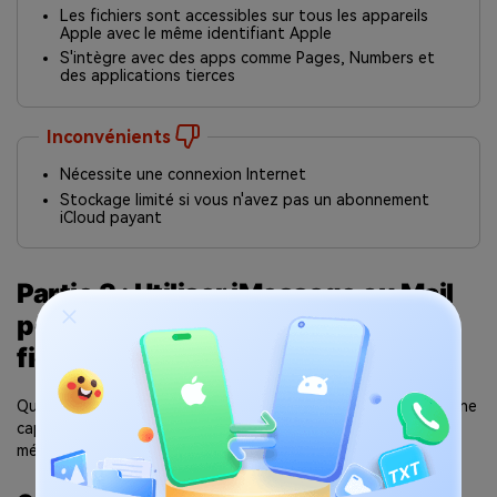
Les fichiers sont accessibles sur tous les appareils
Apple avec le même identifiant Apple
S'intègre avec des apps comme Pages, Numbers et
des applications tierces
Inconvénients
Nécessite une connexion Internet
Stockage limité si vous n'avez pas un abonnement
iCloud payant
Partie 3 : Utiliser iMessage ou Mail
pour les petits transferts de
fichiers
Quand le fichier est petit (comme un document, un PDF ou une
capture d'écran), utiliser iMessage ou Mail est souvent la
méthode la plus rapide et la plus conviviale.