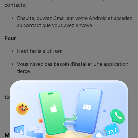
contacts.
Ensuite, ouvrez Gmail sur votre Android et accédez
au contact que vous avez envoyé.
Pour
Il est facile à utiliser.
Vous n'avez pas besoin d'installer une application
tierce.
C'est gratuit.
Contre
Le nombre de contacts est limité.
Méthode 3 : Utilisation de Google Drive