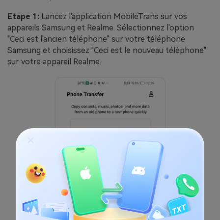
Etape 1:
Lancez l'application MobileTrans sur vos
appareils Samsung et Realme. Sélectionnez l'option
"Ceci est l'ancien téléphone" sur votre téléphone
Samsung et choisissez "Ceci est le nouveau téléphone"
sur votre appareil Realme.