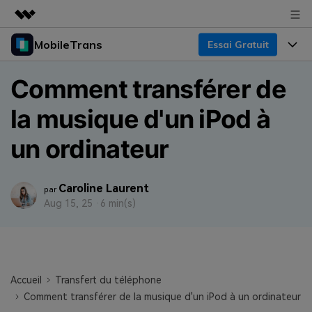
MobileTrans
Essai Gratuit
Produits phares
Créativité numérique et IA
Produits
Business
Comment transférer de
Utilité
Aperçu
Bureau
la musique d'un iPod à
Fonctionnalités
À propos
Solutions
Mobile
un ordinateur
Fonctionnalités
Actualités
Ressources
Solutions
Transfert de Données Téléphone
Boutique
Prix
Caroline Laurent
par
Aug 15, 25 ·
6 min(s)
Sauvegarde & Restauration
Tarifs pour Windows
Support
Centre d'aide
Gestionnaire WhatsApp
Tarifs pour Mac
Concours & Événements
TÉLÉCHARGER
Transfert d'autres Applications
Tarifs pour App
Tutoriel
Accueil
Transfert du téléphone
Comment transférer de la musique d'un iPod à un ordinateur
Plan Business
Assistance