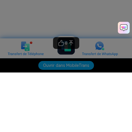
0
Ouvrir dans MobileTrans
Produits phares
Wondershare
Explorer l'IA