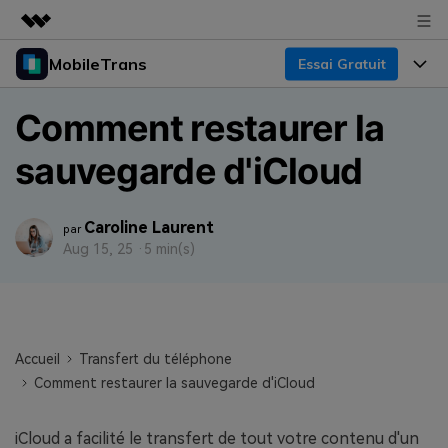
MobileTrans
Essai Gratuit
Produits phares
Créativité numérique et IA
Produits
Business
Comment restaurer la
Utilité
Aperçu
Bureau
sauvegarde d'iCloud
Fonctionnalités
À propos
Solutions
Mobile
Fonctionnalités
Actualités
Ressources
Caroline Laurent
par
Solutions
Aug 15, 25 ·
5 min(s)
Transfert de Données Téléphone
Boutique
Prix
Sauvegarde & Restauration
Tarifs pour Windows
Support
Centre d'aide
Gestionnaire WhatsApp
Tarifs pour Mac
Accueil
Transfert du téléphone
Concours & Événements
TÉLÉCHARGER
Transfert d'autres Applications
Comment restaurer la sauvegarde d'iCloud
Tarifs pour App
Tutoriel
Plan Business
iCloud a facilité le transfert de tout votre contenu d'un
Assistance