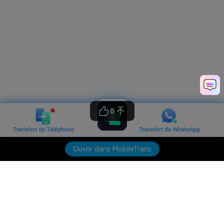
0
Ouvrir dans MobileTrans
Produits phares
Wondershare