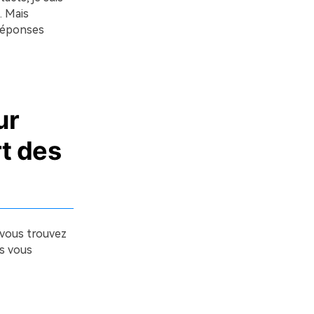
. Mais
 réponses
ur
rt des
 vous trouvez
us vous