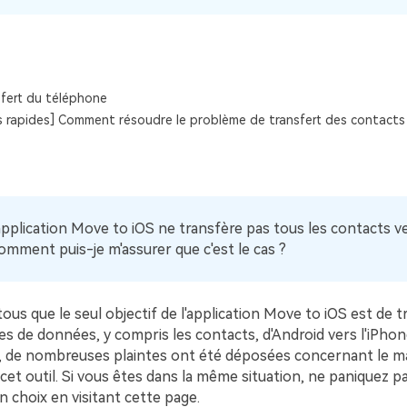
Voir tous les produits
Téléchargement Gratuit
Téléchargement Gratuit
fert du téléphone
 rapides] Comment résoudre le problème de transfert des contacts
'application Move to iOS ne transfère pas tous les contacts v
Comment puis-je m'assurer que c'est le cas ?
us que le seul objectif de l'application Move to iOS est de t
es de données, y compris les contacts, d'Android vers l'iPhon
, de nombreuses plaintes ont été déposées concernant le 
e cet outil. Si vous êtes dans la même situation, ne paniquez p
on choix en visitant cette page.