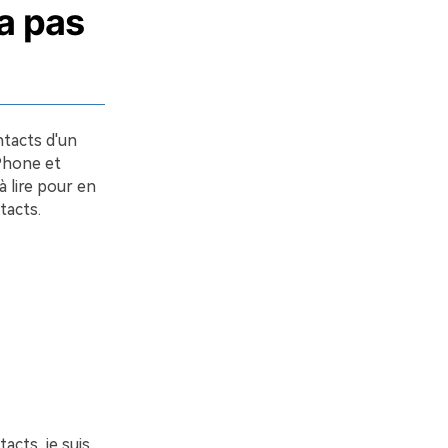
'a pas
ntacts d'un
iPhone et
 lire pour en
tacts.
cts, je suis