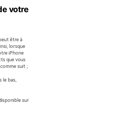
de votre
eut être à
insi, lorsque
votre iPhone
cts que vous
 comme suit ;
 le bas,
disponible sur