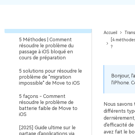
[4 méthodes rapides]
Comment résoudre le
problème de transfert des
contacts de Move to iOS ?
Accueil
Trans
5 Méthodes | Comment
[4 méthodes
résoudre le problème du
?
passage à iOS bloqué en
cours de préparation
5 solutions pour résoudre le
Bonjour, l
problème de "migration
l'iPhone. 
impossible" de Move to iOS
5 façons - Comment
résoudre le problème de
Nous savons to
batterie faible de Move to
différents typ
iOS
dernièrement
d'efficacité d
[2025] Guide ultime sur le
avez fait le b
partage d'applications via