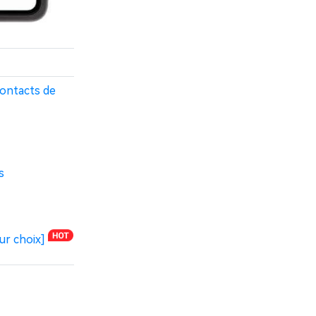
contacts de
s
ur choix]