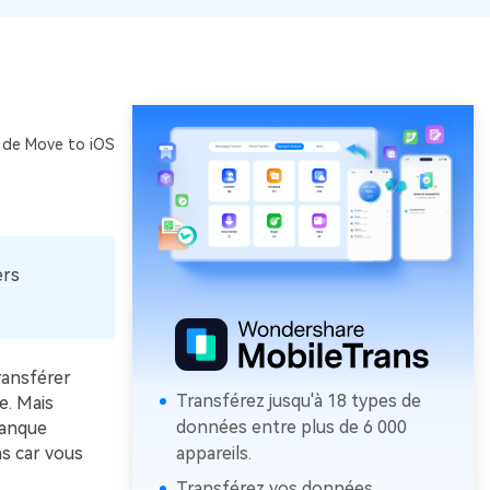
 de Move to iOS
ers
ransférer
Transférez jusqu'à 18 types de
e. Mais
données entre plus de 6 000
manque
as car vous
appareils.
Transférez vos données