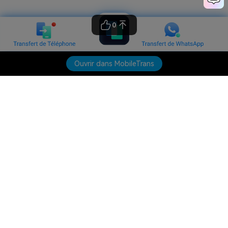
0
Ouvrir dans MobileTrans
Produits phares
Wondershare
Explorer l'IA
Centre d'aide