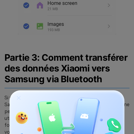
Partie 3: Comment transférer
des données Xiaomi vers
Samsung via Bluetooth
Si vous souhaitez effectuer un transfert Xiaomi vers
Samsung sans fil et vous voulez déplacer seulement une
petite quantité de données, alors pourquoi ne pas
utiliser le Bluetooth. Après tout, c'est une
fonctionnalité intégrée dans les appareils Android et
vous n'avez pas besoin de télécharger un logiciel tiers.