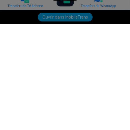
Ouvrir dans MobileTrans
Produits phares
Wondershare
Explorer l'IA
Centre d'aide