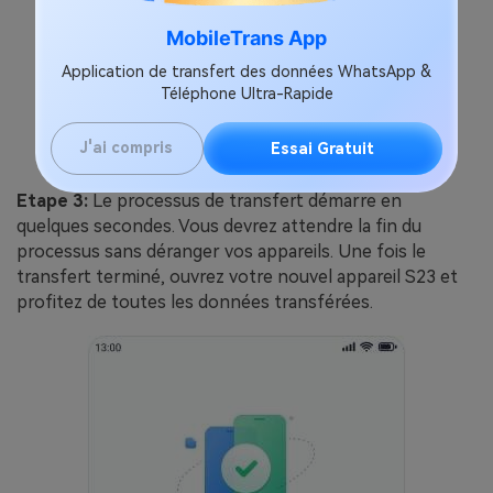
MobileTrans App
Application de transfert des données WhatsApp &
Téléphone Ultra-Rapide
J'ai compris
Essai Gratuit
Etape 3:
Le processus de transfert démarre en
quelques secondes. Vous devrez attendre la fin du
processus sans déranger vos appareils. Une fois le
transfert terminé, ouvrez votre nouvel appareil S23 et
profitez de toutes les données transférées.