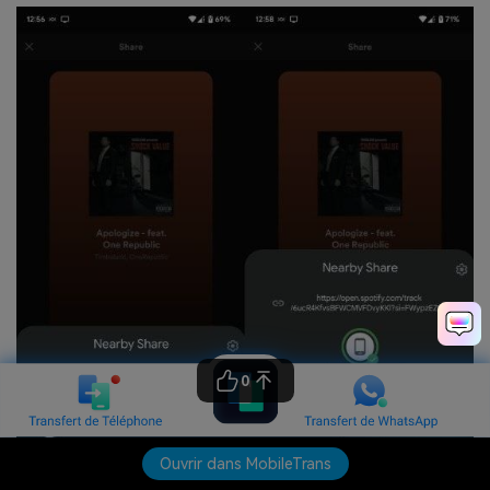
0
Ouvrir dans MobileTrans