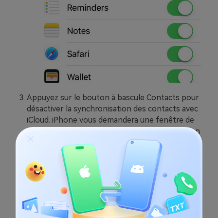
Appuyez sur le bouton à bascule Contacts pour
désactiver la synchronisation des contacts avec
iCloud. iPhone vous demandera une fenêtre de
sélection, sélectionnez l'option "Rester sur mon
iPhone".