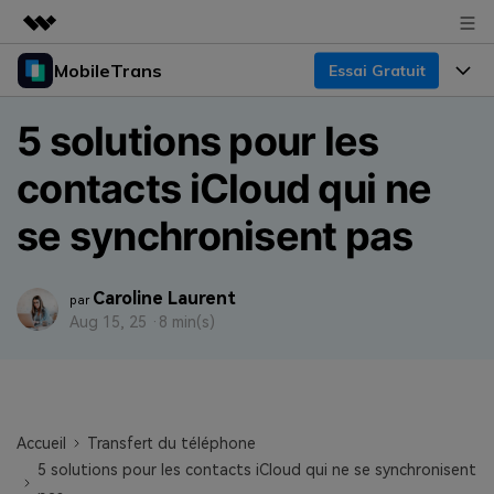
MobileTrans
Essai Gratuit
Produits phares
Créativité numérique et IA
Produits
Business
5 solutions pour les
Utilité
Aperçu
Bureau
contacts iCloud qui ne
Fonctionnalités
À propos
Solutions
Mobile
se synchronisent pas
Fonctionnalités
Actualités
Ressources
Solutions
Transfert de Données Téléphone
Boutique
Prix
Caroline Laurent
par
Aug 15, 25 ·
8 min(s)
Sauvegarde & Restauration
Tarifs pour Windows
Support
Centre d'aide
Gestionnaire WhatsApp
Tarifs pour Mac
Concours & Événements
TÉLÉCHARGER
Transfert d'autres Applications
Tarifs pour App
Tutoriel
Accueil
Transfert du téléphone
5 solutions pour les contacts iCloud qui ne se synchronisent
Plan Business
Assistance