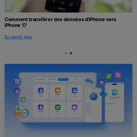
Comment transférer des données d'iPhone vers
C
iPhone 17
G
ef
En savoir plus
En