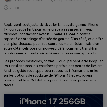
Publié à l'origine Oct 23, 25, updated Dec 17, 25
EXPLOREZ PLUS DE SUJETS
Plan Éducation
7 mins
Apple vient tout juste de dévoiler la nouvelle gamme iPhone
17, qui suscite l'enthousiasme grâce à ses mises à niveau
musclées, notamment avec le
iPhone 17 256Go
comme
capacité de stockage d'entrée de gamme. D'un côté, cela offre
bien plus d'espace pour vos contenus multimédias, mais d'un
autre côté, cela pose un nouveau défi : comment transférer
vos données en toute sécurité vers votre nouvel appareil ?
Les procédés classiques, comme iCloud, peuvent être longs, et
les transferts manuels entraînent parfois des pertes de fichiers.
Ainsi, ce guide vous apportera toutes les informations utiles
sur les options de stockage de l'iPhone 17 et expliquera
comment utiliser MobileTrans pour réussir la migration sans
tracas.