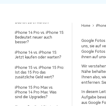
15 Farben: Gerüchte und
Hot Takes
KI-gesteuertes iPhone 15:
Das ist zu erwarten
Home
iPhon
iPhone 14 Pro vs. iPhone 15:
Bedeutet neuer auch
Google Fotos 
besser?
uns, sie auf v
Google Fotos 
iPhone 14 vs. iPhone 15:
ihnen auf uns
Jetzt kaufen oder warten?
Wir verstehen
iPhone 15 vs. iPhone 15 Pro:
Nähe behalten
Ist das 15 Pro das
zusätzliche Geld wert?
Ihnen also, w
entfernen. Si
iPhone 15 Pro Max vs.
In diesem Leit
iPhone 14 Pro Max: Was
sind die Upgrades?
Aufgabe bewäl
aus Google Fo