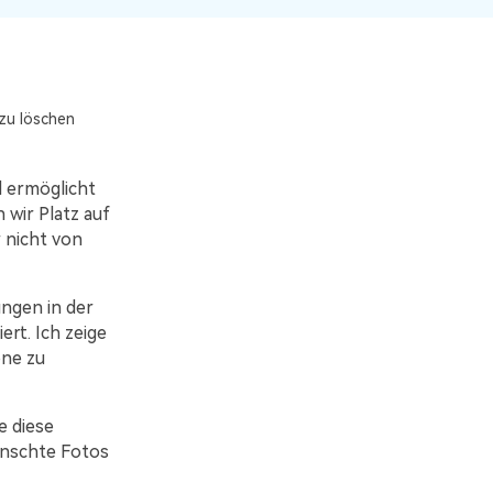
zu löschen
d ermöglicht
 wir Platz auf
 nicht von
ungen in der
rt. Ich zeige
one zu
e diese
ünschte Fotos