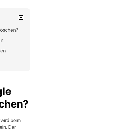
löschen?
en
gen
gle
schen?
 wird beim
ein. Der