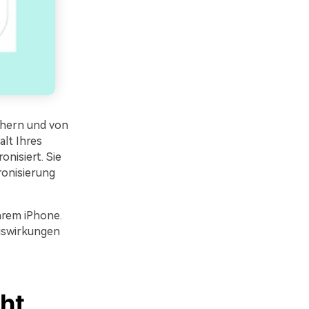
ichern und von
lt Ihres
nisiert. Sie
ronisierung
hrem iPhone.
uswirkungen
ht,