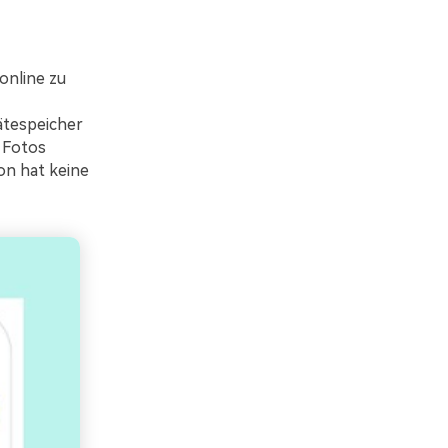
online zu
ätespeicher
e Fotos
on hat keine