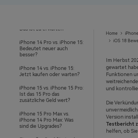
15 Farben: Gerüchte und
Hot Takes
KI-gesteuertes iPhone 15:
Das ist zu erwarten
Home
iPhon
iOS 18 Bewe
iPhone 14 Pro vs. iPhone 15:
Bedeutet neuer auch
besser?
Im Herbst 2024
gewartet habe
iPhone 14 vs. iPhone 15:
Jetzt kaufen oder warten?
Funktionen u
weitreichende
iPhone 15 vs. iPhone 15 Pro:
und kontrollie
Ist das 15 Pro das
zusätzliche Geld wert?
Die Verkündun
unvermeidlich 
iPhone 15 Pro Max vs.
Version instal
iPhone 14 Pro Max: Was
Testbericht 
sind die Upgrades?
helfen, ob Sie