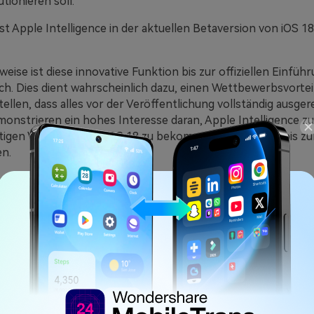
tionieren soll.
st Apple Intelligence in der aktuellen Betaversion von iOS 18
eise ist diese innovative Funktion bis zur offiziellen Einfü
ich. Dies dient wahrscheinlich dazu, einen Wettbewerbsvorte
ellen, dass alles vor der Veröffentlichung vollständig ausgerei
nstrieren ein hohes Interesse daran, Apple Intelligence zu
tigen Versionen von iOS 18 zu bekommen, müssen Sie bis z
en.
: iOS 18 Funktionsliste erklä
8 Bewertung
le Intelligence in der Beta fehlt, bringt iOS 18 dennoch zah
d Verbesserungen mit sich. Hier ist eine Übersicht der wich
e in der öffentlichen Betaversion verfügbar sind: