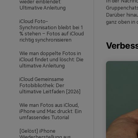
In der Nachr
wieder einblendet:
Gruppenchats 
Ultimative Anleitung
Darüber hinau
iCloud Foto-
ganz oben in 
Synchronisation bleibt bei 1
% stehen – Fotos auf iCloud
richtig synchronisieren
Verbess
Wie man doppelte Fotos in
iCloud findet und löscht: Die
ultimative Anleitung
iCloud Gemeinsame
Fotobibliothek: Der
ultimative Leitfaden [2026]
Wie man Fotos aus iCloud,
iPhone und Mac druckt: Ein
umfassendes Tutorial
[Gelöst] iPhone
Wiederherstellung aus