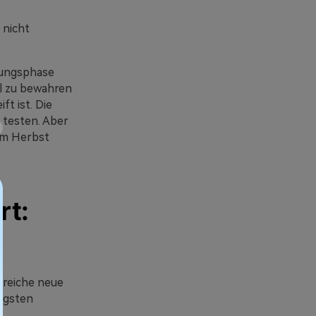
 nicht
hrungsphase
il zu bewahren
ft ist. Die
 testen. Aber
um Herbst
rt:
lreiche neue
tigsten