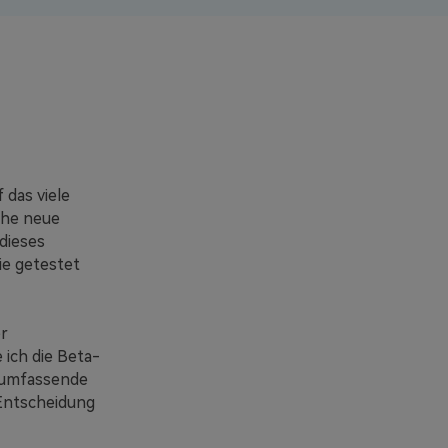
 das viele
che neue
dieses
ie getestet
r
 ich die Beta-
r umfassende
 Entscheidung