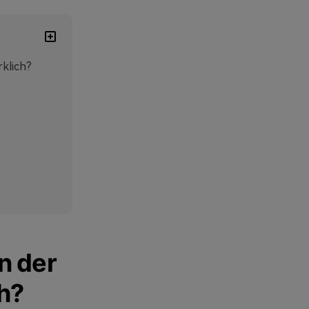
rklich?
in der
h?