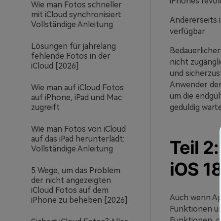
iPhones revolu
Wie man Fotos schneller
mit iCloud synchronisiert:
Andererseits i
Vollständige Anleitung
verfügbar.
Lösungen für jahrelang
Bedauerlicherw
fehlende Fotos in der
nicht zugängl
iCloud [2026]
und sicherzust
Anwender demo
Wie man auf iCloud Fotos
um die endgül
auf iPhone, iPad und Mac
geduldig wart
zugreift
Wie man Fotos von iCloud
auf das iPad herunterlädt:
Teil 2
Vollständige Anleitung
iOS 1
5 Wege, um das Problem
der nicht angezeigten
iCloud Fotos auf dem
Auch wenn App
iPhone zu beheben [2026]
Funktionen un
Funktionen, di