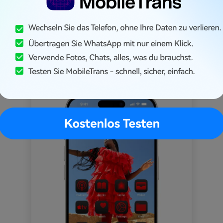
plett neue, überarbeitete Home-
irm