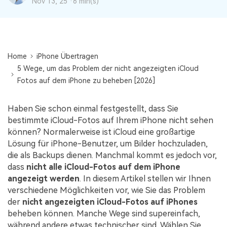
Nov 13, 25 ·
6 min(s)
Übertragung anderer Apps
Suche
Preise für die App
Lernen
Geschäftsplan
Herunterladen
Hilfe erhalten
WEITERE THEMEN ERKUNDEN
Bildungsplan
Home
iPhone Übertragen
5 Wege, um das Problem der nicht angezeigten iCloud
Fotos auf dem iPhone zu beheben [2026]
Haben Sie schon einmal festgestellt, dass Sie
bestimmte iCloud-Fotos auf Ihrem iPhone nicht sehen
können? Normalerweise ist iCloud eine großartige
Lösung für iPhone-Benutzer, um Bilder hochzuladen,
die als Backups dienen. Manchmal kommt es jedoch vor,
dass
nicht alle iCloud-Fotos auf dem iPhone
angezeigt werden
. In diesem Artikel stellen wir Ihnen
verschiedene Möglichkeiten vor, wie Sie das Problem
der
nicht angezeigten iCloud-Fotos auf iPhones
beheben können. Manche Wege sind supereinfach,
während andere etwas technischer sind. Wählen Sie